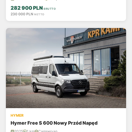
282 900 PLN
BRUTTO
230 000 PLN
NETTO
HYMER
Hymer Free S 600 Nowy Przód Napęd
2025
1 km
Campervan