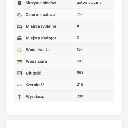
automatyczna
Skrzynia biegów
75 l
Zbiornik paliwa
4
Miejsca sypialne
2
Miejsca siedzące
65 l
Woda świeża
58 l
Woda szara
589
Długość
216
Szerokość
280
Wysokość