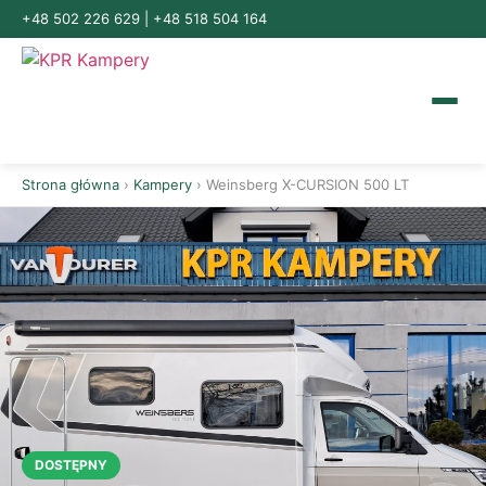
+48 502 226 629
|
+48 518 504 164
Strona główna
›
Kampery
› Weinsberg X-CURSION 500 LT
DOSTĘPNY