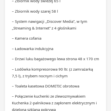
– Zbiornik wody świeżej 65 l
– Zbiornik wody szarej 58 l
– System nawigacji „Discover Media”, w tym
„Streaming & Internet” z 4 głośnikami
– Kamera cofania
– Ładowarka indukcyjna
– Drzwi luku bagażowego lewa strona 48 x 170 cm
– Lodówka kompresorowa 90 ltr. (z zamrażarką
7,5 l), z trybem nocnym i cichym
– Toaleta kasetowa DOMETIC obrotowa
– Połączenie kuchenki ze zlewozmywakiem
Kuchenka 2-palnikowa z zapłonem elektrycznym i
dzieloną szklaną pokrywą