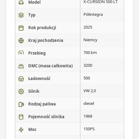
X-CURSION 500 LT
Model
Półintegra
Typ
2025
Rok produkcji
Niemcy
Kraj pochodzenia
700 km
Przebieg
3200
DMC (masa całkowita)
500
Ładowność
VW 2,0
Silnik
diesel
Rodzaj paliwa
1968
Pojemność silnika
150PS
Moc