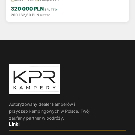
320 000 PLN
BRUTTO
260 162,60 PLN
NETTO
Autoryzowany dealer kamperów i
przyczep kempingowych w Polsce. Twój
zaufany partner w podróży.
Linki