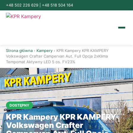
+48 502 226 629
|
+48 518 504 164
Strona główna
›
Kampery
› KPR Kampery KPR KAMPERY
Volkswagen Crafter Campervan Aut. Full Opcja 2xKlima
Tempomat Aktywny LED 5 os. FV23%
DOSTĘPNY
KPR Kampery KPR KAMPERY
Volkswagen Crafter