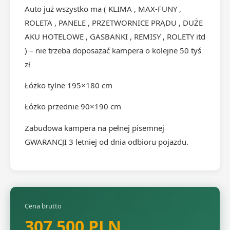
Auto już wszystko ma ( KLIMA , MAX-FUNY ,
ROLETA , PANELE , PRZETWORNICE PRĄDU , DUŻE
AKU HOTELOWE , GASBANKI , REMISY , ROLETY itd
) – nie trzeba doposażać kampera o kolejne 50 tyś
zł
Łóżko tylne 195×180 cm
Łóżko przednie 90×190 cm
Zabudowa kampera na pełnej pisemnej
GWARANCJI 3 letniej od dnia odbioru pojazdu.
Cena brutto
307 500 PLN