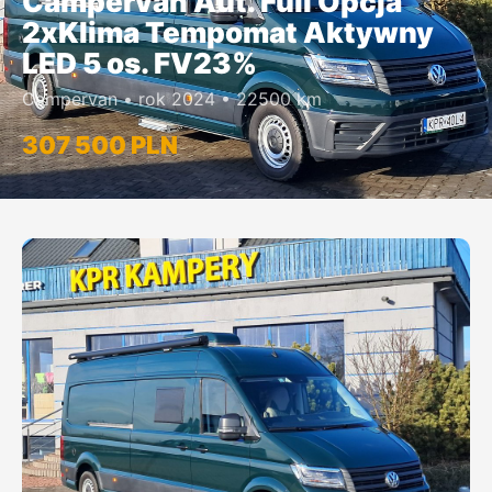
Campervan Aut. Full Opcja
2xKlima Tempomat Aktywny
LED 5 os. FV23%
Campervan • rok 2024 • 22500 km
307 500 PLN