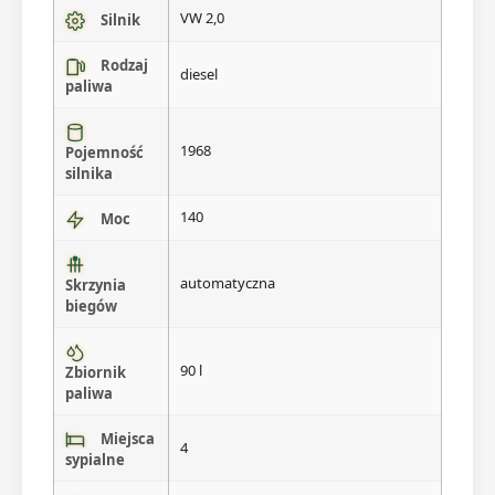
VW 2,0
Silnik
Rodzaj
diesel
paliwa
1968
Pojemność
silnika
140
Moc
automatyczna
Skrzynia
biegów
90 l
Zbiornik
paliwa
Miejsca
4
sypialne