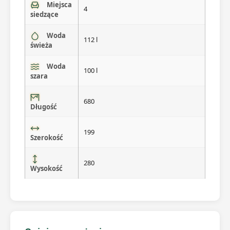
Miejsca
4
siedzące
Woda
112 l
świeża
Woda
100 l
szara
680
Długość
199
Szerokość
280
Wysokość