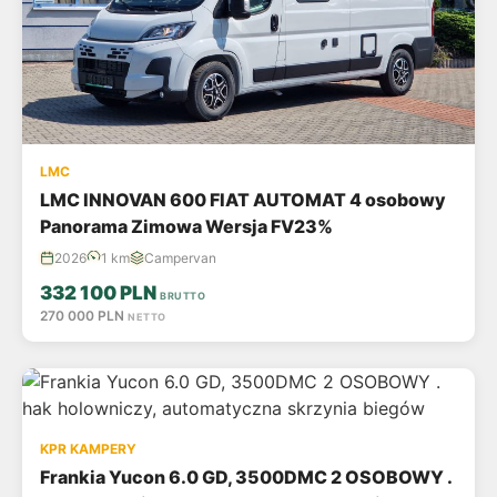
LMC
LMC INNOVAN 600 FIAT AUTOMAT 4 osobowy
Panorama Zimowa Wersja FV23%
2026
1 km
Campervan
332 100 PLN
BRUTTO
270 000 PLN
NETTO
KPR KAMPERY
Frankia Yucon 6.0 GD, 3500DMC 2 OSOBOWY .