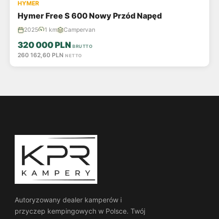
HYMER
Hymer Free S 600 Nowy Przód Napęd
2025
1 km
Campervan
320 000 PLN
BRUTTO
260 162,60 PLN
NETTO
Autoryzowany dealer kamperów i
przyczep kempingowych w Polsce. Twój