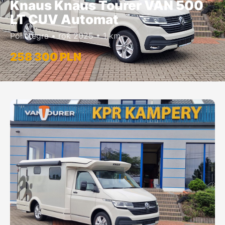
Knaus Knaus Tourer VAN 500
LT CUV Automat
Półintegra • rok 2025 • 1 km
258 300 PLN