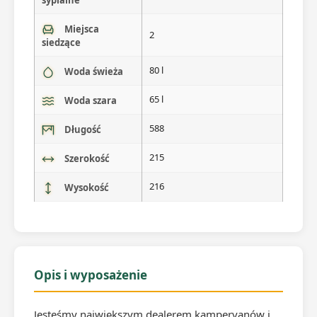
sypialne
Miejsca
2
siedzące
80 l
Woda świeża
65 l
Woda szara
588
Długość
215
Szerokość
216
Wysokość
Opis i wyposażenie
Jesteśmy największym dealerem kampervanów i