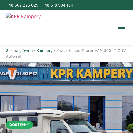
+48 502 226 629
|
+48 518 504 164
Strona główna
›
Kampery
› Knaus Knaus Tourer VAN 500 LT CUV
Automat
DOSTĘPNY