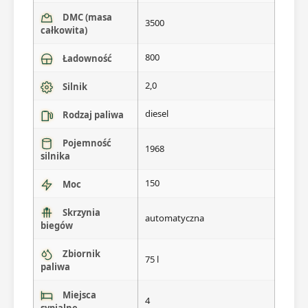
DMC (masa
3500
całkowita)
800
Ładowność
2,0
Silnik
diesel
Rodzaj paliwa
Pojemność
1968
silnika
150
Moc
Skrzynia
automatyczna
biegów
Zbiornik
75 l
paliwa
Miejsca
4