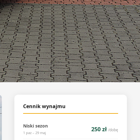
Cennik wynajmu
Niski sezon
250 zł
/dobę
1 paz – 29 maj