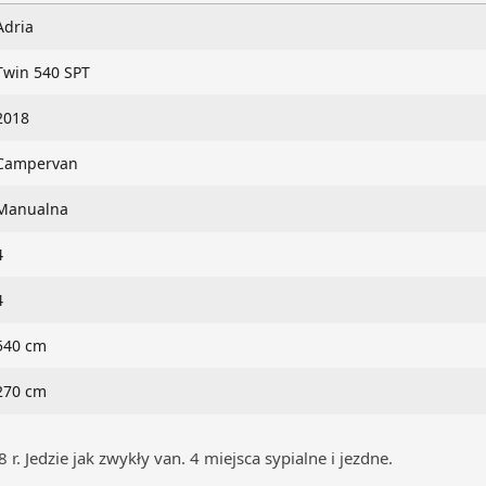
Adria
Twin 540 SPT
2018
Campervan
Manualna
4
4
540 cm
270 cm
Jedzie jak zwykły van. 4 miejsca sypialne i jezdne.