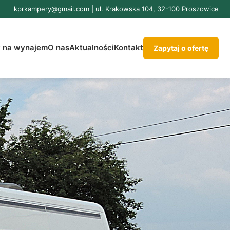
kprkampery@gmail.com
| ul. Krakowska 104, 32-100 Proszowice
 na wynajem
O nas
Aktualności
Kontakt
Zapytaj o ofertę