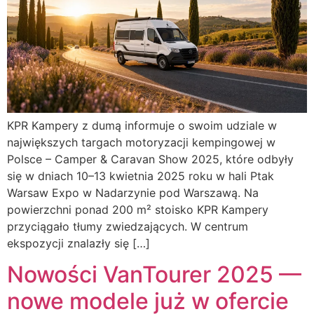
KPR Kampery z dumą informuje o swoim udziale w
największych targach motoryzacji kempingowej w
Polsce – Camper & Caravan Show 2025, które odbyły
się w dniach 10–13 kwietnia 2025 roku w hali Ptak
Warsaw Expo w Nadarzynie pod Warszawą. Na
powierzchni ponad 200 m² stoisko KPR Kampery
przyciągało tłumy zwiedzających. W centrum
ekspozycji znalazły się […]
Nowości VanTourer 2025 —
nowe modele już w ofercie